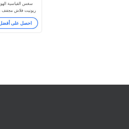
سغس القياسية الهواء
ريونيت فلاش مجفف م
سلبي العملي
احصل على أفضل