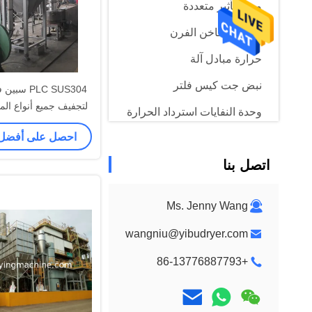
مبخر تأثير متعددة
الهواء الساخن الفرن
حرارة مبادل آلة
نبض جت كيس فلتر
PLC SUS304
لتجفيف جميع أنواع الم
وحدة النفايات استرداد الحرارة
الدولة
احصل على أفضل
محطة متنقلة سيب
اتصل بنا
Ms. Jenny Wang
wangniu@yibudryer.com
+86-13776887793