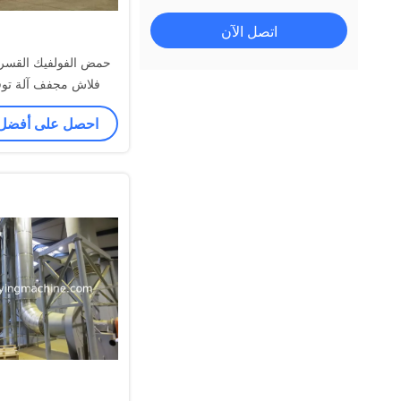
اتصل الآن
حمض الفولفيك القسري 
فلاش مجفف آلة توف
SUS304
احصل على أفضل