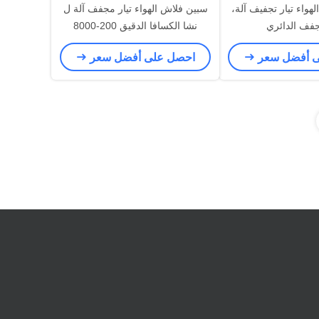
لهواء تيار تجفيف آلة،
سبين فلاش الهواء تيار مجفف آلة ل
جفف الدائري
نشا الكسافا الدقيق 200-8000
كيلوجرام / h القدرات
ى أفضل سعر
احصل على أفضل سعر