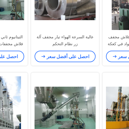
 سبين فلاش مجفف
عالية السرعة الهواء تيار مجفف آلة
التيتانيوم ثاني
واد في كعكة
زر نظام التحكم
فلاش مجففات 
 سعر
احصل على أفضل سعر
احصل عل