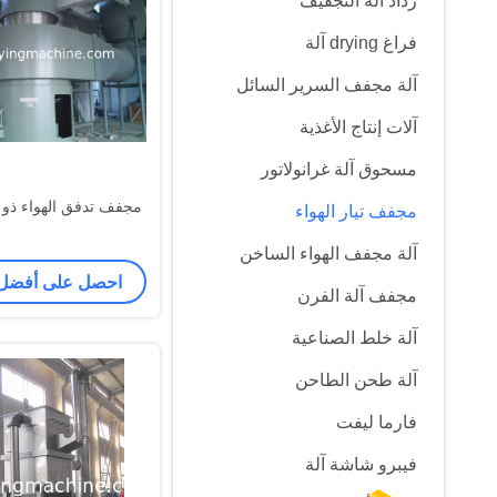
رذاذ آلة التجفيف
فراغ drying آلة
آلة مجفف السرير السائل
آلات إنتاج الأغذية
مسحوق آلة غرانولاتور
مجفف تدفق الهواء ذو ا
مجفف تيار الهواء
آلة مجفف الهواء الساخن
احصل على أفضل
مجفف آلة الفرن
آلة خلط الصناعية
آلة طحن الطاحن
فارما ليفت
فيبرو شاشة آلة