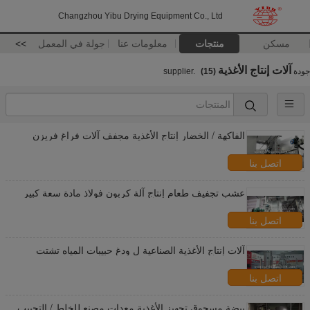
Changzhou Yibu Drying Equipment Co., Ltd
مسكن
منتجات
معلومات عنا
جولة في المعمل
>>
آلات إنتاج الأغذية
جودة
supplier.
(15)
الفاكهة / الخضار إنتاج الأغذية مجفف آلات فراغ فريزن
اتصل بنا
عشب تجفيف طعام إنتاج آلة كربون فولاذ مادة سعة كبير
اتصل بنا
آلات إنتاج الأغذية الصناعية ل ودغ حبيبات المياه تشتت
اتصل بنا
بيضة مسحوق تجهيز الأغذية معدات مصنع للخلط / التحبيب