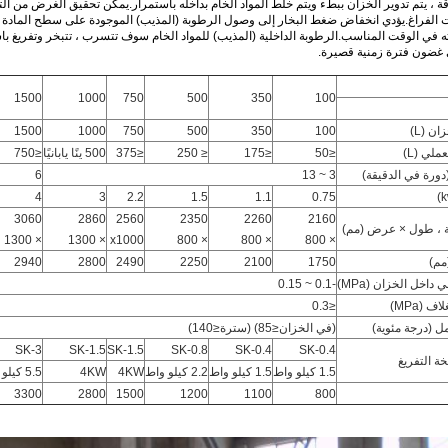
ة ، يتم تدوير الخزان ببطء ويتم خلط المواد الخام بداخله باستمرار.يمكن تحقيق الغرض من ال
ت الفراغ.يؤدي انخفاض ضغط البخار إلى وصول الرطوبة (المذيب) الموجودة على سطح المادة ا
ته في الوقت المناسب.الرطوبة الداخلية (المذيب) للمواد الخام سوف تتسرب ، تتبخر وتفريغ ب
غضون فترة زمنية قصيرة.
1500
1000
750
500
350
100
ن (L)
100
350
500
750
1000
1500
لي (L)
≤50
≤175
≤ 250
≤375
500 ينًا يابانيًا
≤750
دورة في الدقيقة)
3 ~ 13
6
4
3
2.2
1.5
1.1
0.75
3060
2860
2560
2350
2260
2160
ة ، طول × عرض (مم)
× 1300
× 1300
x1000
× 800
× 800
× 800
مم)
1750
2100
2250
2490
2800
2940
اخل الخزان (MPa)
-0.1 ~ 0.15
 (MPa)
≤0.3
ل (درجة مئوية)
(في الخزان≤85) (سترة≤140)
SK-3
SK-1.5
SK-1.5
SK-0.8
SK-0.4
SK-0.4
ة التفريغ
1.5 كيلو واط
1.5 كيلو واط
2.2 كيلو واط
4KW
4KW
5.5 كيلو واط
3300
2800
1500
1200
1100
800