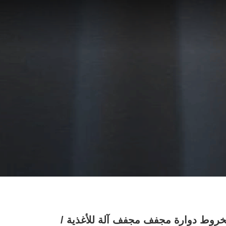
خروط دوارة مجفف مجفف آلة للأغذية /