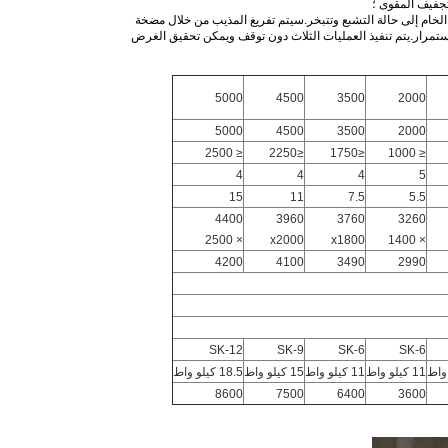
تجفيف المقوى ؛
لخام إلى حالة التشبع وتتبخر.سيتم تفريغ المذيب من خلال مضخة
استمرار.يتم تنفيذ العمليات الثلاث دون توقف ويمكن تحقيق الغرض
5000
4500
3500
2000
5000
4500
3500
2000
≤ 2500
≤2250
≤1750
≤ 1000
4
4
4
5
15
11
7.5
5.5
4400
3960
3760
3260
× 2500
x2000
x1800
× 1400
4200
4100
3490
2990
SK-12
SK-9
SK-6
SK-6
11 كيلو واط
11 كيلو واط
15 كيلو واط
18.5 كيلو واط
8600
7500
6400
3600