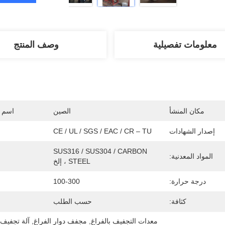
معلومات تفصيلية
وصف المنتج
مكان المنشأ
الصين
اسم ا
إصدار الشهادات
CE / UL / SGS / EAC / CR – TU
SUS316 / SUS304 / CARBON 
المواد المعدنية:
STEEL ، إلخ
درجة حرارة:
100-300
كثافة:
حسب الطلب
معدات التجفيف بالفراغ
, 
مجفف دوار الفراغ
, 
آلة تجفيف 