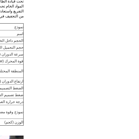
تحت قيادة الطاق
المواد الخام تح
التفريغ واستعاد
من التجفيف في 
نموذج
اسم
الحجم داخل الخزا
حجم التحميل العم
سرعة الدوران (
قوة المحرك (kw)
المنطقة المحتل
ارتفاع الدوران (
الضغط التصميمي د
ضغط تصميم الغلاف
درجة حرارة العم
نموذج وقوة مضخ
الوزن (كجم)