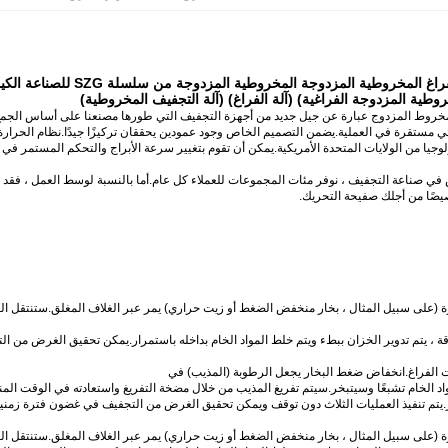
وطية المزدوجة الفراغية) (آلة الفراغ) (آلة التجفيف المخروطية)
مخروط المزدوج عبارة عن جيل جديد من أجهزة التجفيف التي طورها مصنعنا على أساس الجمع بي
مستقرة في العملية.يضمن التصميم الخاص وجود عمودين يحققان تركيزًا جيدًا.نظام الحرارة ا
لوجيا من الولايات المتحدة الأمريكية.يمكن أن تقوم بتغيير سرعة الأبراج والتحكم المستمر في 
صناعة التجفيف ، نوفر مئات المجموعات للعملاء كل عام.أما بالنسبة لوسط العمل ، فقد يكون زيتً
يصًا من أجلك صفيحة التحريك.
 (على سبيل المثال ، بخار منخفض الضغط أو زيت حراري) يمر عبر الغلاف المغلق.ستنتقل الحرا
ة ، يتم تدوير الخزان ببطء ويتم خلط المواد الخام بداخله باستمرار.يمكن تحقيق الغرض من ال
ت الفراغ.انخفاض ضغط البخار يجعل الرطوبة (المذيب) في
 الخام تشبعًا وسيتبخر.سيتم تفريغ المذيب من خلال مضخة التفريغ واستعادته في الوقت المن
.يتم تنفيذ العمليات الثلاث دون توقف ويمكن تحقيق الغرض من التجفيف في غضون فترة زمني
 (على سبيل المثال ، بخار منخفض الضغط أو زيت حراري) يمر عبر الغلاف المغلق.ستنتقل الحرا