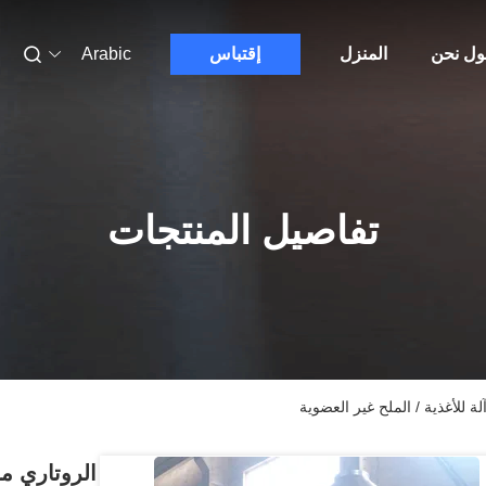
ول نحن
المنزل
إقتباس
Arabic
تفاصيل المنتجات
لأغذية / الملح غير العضوية
الروتاري م