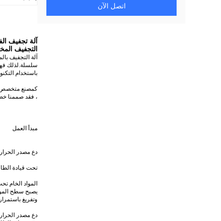
اتصل الآن
التجفيف المخر
آلة التجفيف بال
سلسلة.لذلك فهي 
باستخدام التكنو
كمصنع متخصص في 
، فقد صممنا خص
مبدأ العمل
دع مصدر الحرارة
تحت قيادة الطاق
المواد الخام تح
يصبح سطح المواد
وتفريغ باستمرار
دع مصدر الحرارة