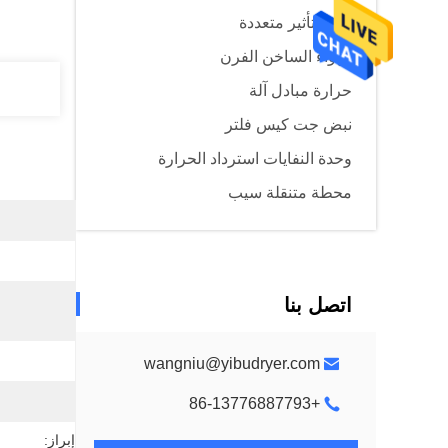
مبخر تأثير متعددة
الهواء الساخن الفرن
حرارة مبادل آلة
نبض جت كيس فلتر
وحدة النفايات استرداد الحرارة
محطة متنقلة سيب
اتصل بنا
wangniu@yibudryer.com
+86-13776887793
إبراز: