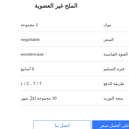
الملح غير العضوية
موك:
1 مجموعة
السعر:
negotiable
العبوة القياسية:
woodencase
فترة التسليم:
6 أسابيع
طريقة الدفع:
L / C ، T / T
سعة التوريد:
30 مجموعة لكلّ شهر
لى أفضل سعر
اتصل بنا