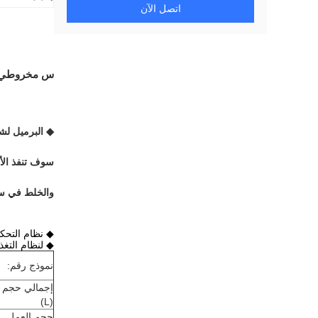
اتصل الآن
س مخروطي آل
◆ البرميل لشح
سوف تنفذ الأ
والخلط في س
◆ نظام التحك
◆ لنظام التغذي
نموذج رقم:
إجمالي حجم
(L)
حجم العمل