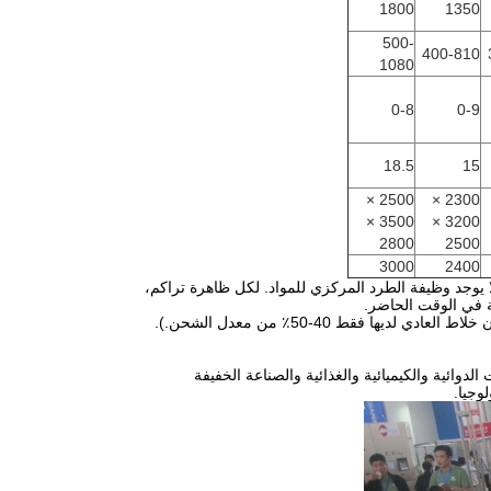
1800
1350
500-
400-810
1080
0-8
0-9
18.5
15
2500 ×
2300 ×
3500 ×
3200 ×
2800
2500
3000
2400
يوجد وظيفة الطرد المركزي للمواد.
لكل ظاهرة تراكم،
 في الوقت الحاضر.
وائية والكيميائية والغذائية والصناعة الخفيفة
وجيا.