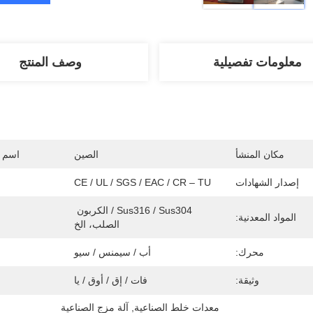
معلومات تفصيلية
وصف المنتج
مكان المنشأ
الصين
اسم ا
إصدار الشهادات
CE / UL / SGS / EAC / CR – TU
Sus316 / Sus304 / الكربون 
المواد المعدنية:
الصلب، الخ
محرك:
أب / سيمنس / سيو
وثيقة:
فات / إق / أوق / يا
معدات خلط الصناعية
, 
آلة مزج الصناعية