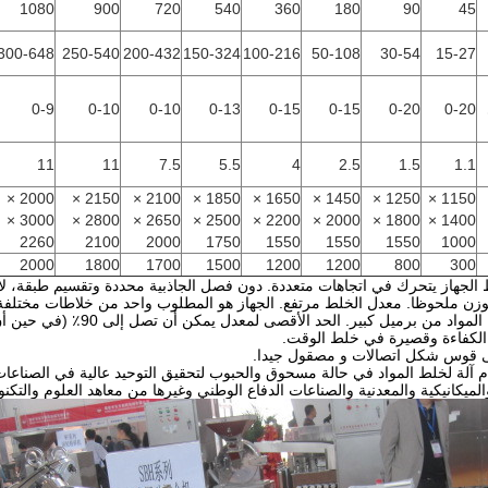
1080
900
720
540
360
180
90
45
300-648
250-540
200-432
150-324
100-216
50-108
30-54
15-27
0-9
0-10
0-10
0-13
0-15
0-15
0-20
0-20
11
11
7.5
5.5
4
2.5
1.5
1.1
2000 ×
2150 ×
2100 ×
1850 ×
1650 ×
1450 ×
1250 ×
1150 ×
3000 ×
2800 ×
2650 ×
2500 ×
2200 ×
2000 ×
1800 ×
1400 ×
2260
2100
2000
1750
1550
1550
1550
1000
2000
1800
1700
1500
1200
1200
800
300
الجهاز يتحرك في اتجاهات متعددة.
دون فصل الجاذبية محددة وتقسيم طبقة، لا 
وزن ملحوظا.
معدل الخلط مرتفع.
الجهاز هو المطلوب واحد من خلاطات مختلفة
لمواد من برميل كبير.
الحد الأقصى لمعدل يمكن أن تصل إلى 90٪ (في حين أن خلاط العادي لديها فقط 40-50٪ من معدل الشحن.).
 الكفاءة وقصيرة في خلط الوقت.
ى قوس شكل اتصالات و مصقول جيدا.
 آلة لخلط المواد في حالة مسحوق والحبوب لتحقيق التوحيد عالية في الصناعات الد
الميكانيكية والمعدنية والصناعات الدفاع الوطني وغيرها من معاهد العلوم والتكنول