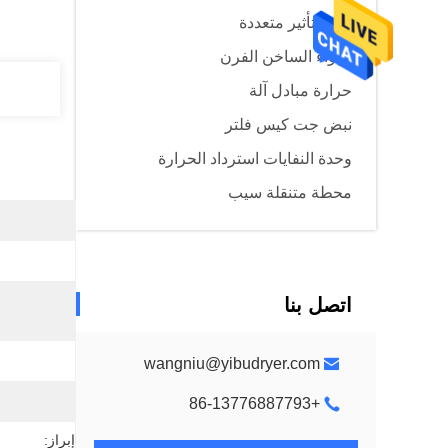
مبخر تأثير متعددة
الهواء الساخن الفرن
حرارة مبادل آلة
نبض جت كيس فلتر
وحدة النفايات استرداد الحرارة
محطة متنقلة سيب
اتصل بنا
wangniu@yibudryer.com
+86-13776887793
إبراز: