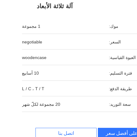
آلة ثلاثة الأبعاد
موك:
1 مجموعة
السعر:
negotiable
العبوة القياسية:
woodencase
فترة التسليم:
10 أسابيع
طريقة الدفع:
L / C ، T / T
سعة التوريد:
20 مجموعة لكلّ شهر
لى أفضل سعر
اتصل بنا