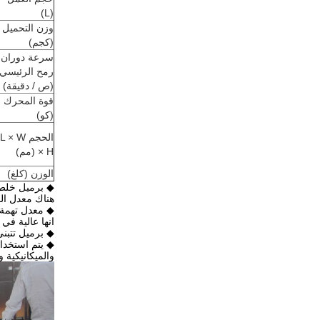
(L)
وزن التحميل
(كجم)
سرعة دوران
رمح الرئيسي
(ص / دقيقة)
قوة المحرك
(كو)
الحجم L × W
× H (مم)
الوزن (كلغ)
◆ برميل خلط 
هناك معدل ال
◆ معدل تهمة ا
انها عالية في
◆ برميل تتبن
◆ يتم استخدام
والميكانيكية و