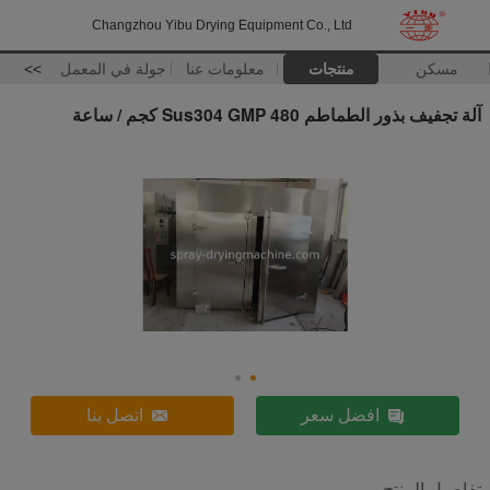
Changzhou Yibu Drying Equipment Co., Ltd
مسكن
منتجات
معلومات عنا
جولة في المعمل
>>
آلة تجفيف بذور الطماطم Sus304 GMP 480 كجم / ساعة
افضل سعر
اتصل بنا
تفاصيل المنتج