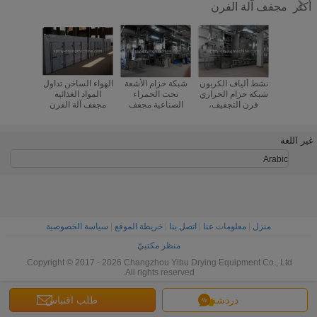
مجفف آلة الفرن
أكثر
 الهواء
نشط ألياف الكربون
شبكة حزام الأشعة
الهواء الساخن تداول
غرفة نظي
ن تعميم
شبكة حزام الحراري
تحت الحمراء
المواد الغذائية
صناعة م
لة الفرن
فرن التجفيف،
الصناعية مجفف
مجفف آلة الفرن
آلة بلك 
 الدوائية /
معدات التجفيف
الأفران آلة، آلة
100 - 200 ℃ درجة
نظام ا
الكيميائية
الصناعية
تجفيف الفلفل
حرارة عالية
الأحمر
غير اللغة
Arabic
منزل
|
معلومات عنا
|
اتصل بنا
|
خريطة الموقع
|
سياسة الخصوصية
منظر مكتبيّ
Copyright © 2017 - 2026 Changzhou Yibu Drying Equipment Co., Ltd.
All rights reserved.
دردشة
طلب اقتباس