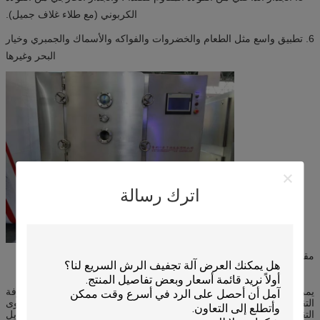
الكربوني (مع طلاء غلاف جميل).
6. تطبيق واسع مثل الطعام والخضروات والفواكه والأسماك والجمبري وخيار
البحر وغيرها
اترك رسالة
مقدمة
يمر بخار الهواء عبر سطح المواد الخام فقط في مجفف الغرفة
التقليدي.العيب هو أن معامل المواد الخام فقط في مجفف غرفة المستوى
التقليدي.العيب هو أن معامل انتقال الحرارة منخفض ، ووقت التجفيف طويل