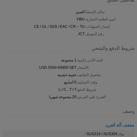
مكان المنشأ:
الصين
اسم العلامة التجارية:
YIBU
إصدار الشهادات:
CE / UL / SGS / EAC / CR – TU
رقم الموديل:
JCT
شروط الدفع والشحن
الحد الأدنى لكمية:
1 مجموعة
الأسعار:
USD 5500-65800 SET
تفاصيل التغليف:
حقيبة خشبية
وقت التسليم:
6 أسابيع
شروط الدفع:
L / C ، T / T
القدرة على العرض:
20 مجموعة شهريا
وصف
مجفف آلة الفرن
مواد:
SUS316 / SUS304 ؛