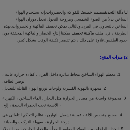
لنا
د
آلة التجديف
مصمم خصيصًا للفواكه والخضروات.إنه يستخدم الهواء
الساخن بدلاً من الضوء الشمسي ومروحة التحول تجعل دوران الهواء
الساخن بالتساوي في الفرن.وبالتالي يمكن تجفيف الفاكهة والخضروات.
بهذه
الطريقة ، فإن ملف
ماكينة تجفيف
يمكننا إنتاج الخضار والفاكهة المجففة دون
حدود الطقس.علاوة على ذلك ، يتم تقصير تكلفة الوقت بشكل كبير.
2) ميزات المنتج:
1. معظم الهواء الساخن محاط بدائرة داخل الفرن ، كفاءة حرارة عالية ،
توفير الطاقة.
2. مجهزة بالتهوية القسرية ولوحات توزيع الهواء القابلة للتعديل.
3. مجموعة واسعة من مصادر الحرارة مثل البخار ، الماء الساخن ، الكهرباء
، الأشعة تحت الحمراء البعيدة ، إلخ.
4. ضجيج منخفض للآلة ، عملية تشغيل التوازن ، نظام التحكم التلقائي في
درجة الحرارة ، سهولة التركيب والصيانة.
5. الجدار الداخلي من الفولاذ المقاوم للصدأ ، والجدار الخارجي من الفولاذ