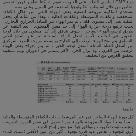
دواء GMP اساسي.للتغلب على العيوب ، تقوم شركتنا بتطوير فرن التجفيف
الخاص من خلال استيعاب التكنولوجيا المتقدمة في المنزل وعلى متنه.
تستخدم الماكينة مروحة لتصفية بعض الهواء النقي من خلال الكفاءة
المنخفضة والكفاءة المتوسطة والكفاءة العالية ، وهذا من شأنه أن يجعل
التنقية تصل إلى مستوى lakh ، ثم يمر الهواء عبر المبادل الحراري البخاري ،
بحيث ترتفع درجة حرارة الهواء إلى حد معين المستوى ، بعد التنقية عن
طريق ترشيح الهواء الساخن ، سوف يتدفق إلى كل مستوى من خلال لوحة
التحويل في الجانب الأيسر لجعل الرياح الساخنة تمر عبر المادة لتجف
بالتساوي.يتم ضخ الهواء الرطب إلى الخارج بواسطة مروحة الطرد المركزي
من أسفل القناة المائلة أسفل لوحة الخبز ، ثم يتم إخراج بعض الهواء
الرطب من الفرن ، ولا يزال الجزء الآخر يستمر في الدوران ويتم تسخينه
لتحقيق الغرض من التجفيف.
خاصية
كل دورة للهواء الساخن تمر عبر المرشحات ذات الكفاءة المتوسطة والعالية
، مما يمنع المواد الممزوجة بالهواء من التعديل في تقدم الدورة الدموية ،
وتجنب تلوث الأدوية ، وتتوافق جيدًا مع معيار إنتاج الدواء.
فرن التجفيف الخاص لديه قدرة تجفيف أكبر من النوع الأفقي ؛سمك المادة