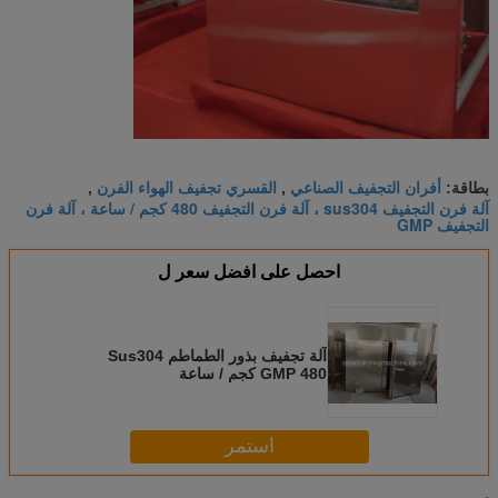
أفران التجفيف الصناعي
القسري تجفيف الهواء الفرن
بطاقة:
,
,
آلة فرن التجفيف sus304 ، آلة فرن التجفيف 480 كجم / ساعة ، آلة فرن
التجفيف GMP
احصل على افضل سعر ل
آلة تجفيف بذور الطماطم Sus304
GMP 480 كجم / ساعة
استمر