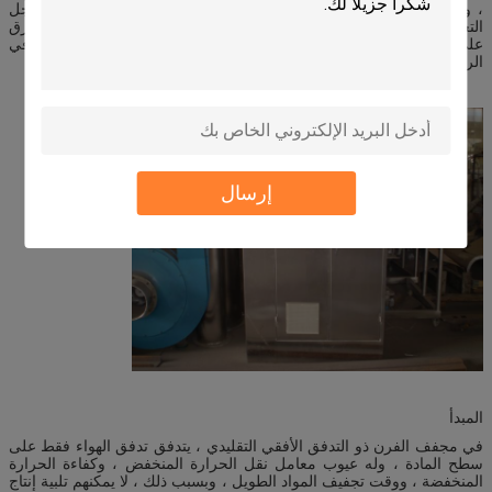
، وله عيوب في الهيكل ، ولا يمكن أن يتوافق مع متطلبات GMP.من أجل
التغلب على النقص ، قمنا بتصميم وتطوير مجفف غرفة تيار الهواء المخترق
على أساس امتصاص التكنولوجيا المتقدمة الأجنبية.يظهر مبدأ العمل في
الرسم البياني أدناه.
إرسال
المبدأ
في مجفف الفرن ذو التدفق الأفقي التقليدي ، يتدفق تدفق الهواء فقط على
سطح المادة ، وله عيوب معامل نقل الحرارة المنخفض ، وكفاءة الحرارة
المنخفضة ، ووقت تجفيف المواد الطويل ، وبسبب ذلك ، لا يمكنهم تلبية إنتاج