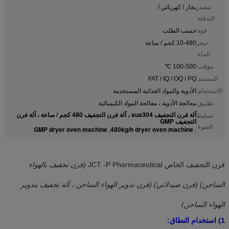
مصدر
بخار / كهربائي /
التدفئة:
قوة:
حسب الطلب
تبخر
10-480 كجم / ساعة
الماء:
مؤقت:
100-500 ℃
المستند:
FAT / IQ / OQ / PQ
الاستخدام:
الأدوية والمواد الغذائية المستخدمة
تطبيق:
معالجة الأدوية ، معالجة المواد الكيميائية
آلة فرن التجفيف sus304 ، آلة فرن التجفيف 480 كجم / ساعة ، آلة فرن
تسليط
التجفيف GMP
الضوء:
GMP dryer oven machine
480kg/h dryer oven machine
,
,
فرن التجفيف الخاص JCT -P Pharmaceutical
(فرن تجفيف بالهواء
الساخن) (فرن صيدلاني) (فرن تدوير الهواء الساخن ، آلة تجفيف بتدوير
الهواء الساخن)
1) استخدام النطاق: